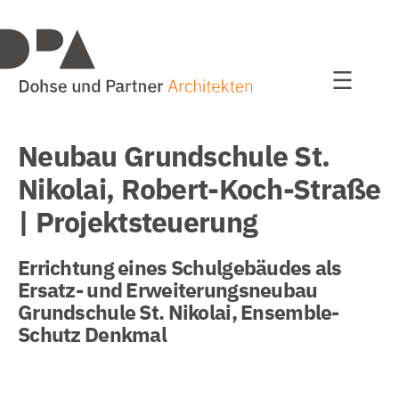
Projekte
alle Projekte
Wohnen
Neubau Grundschule St.
Bildung / Sport
Nikolai, Robert-Koch-Straße
Bauen im Bestand
| Projektsteuerung
Kultur und Kommunales
Errichtung eines Schulgebäudes als
Ersatz- und Erweiterungsneubau
Studien / Wettbewerbe
Grundschule St. Nikolai, Ensemble-
Schutz Denkmal