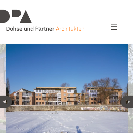
Projekte
alle Projekte
Wohnen
Bildung / Sport
Bauen im Bestand
Kultur und Kommunales
Studien / Wettbewerbe