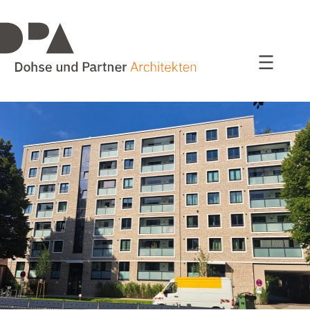
Projekte
alle Projekte
Wohnen
Bildung / Sport
Bauen im Bestand
Kultur und Kommunales
Studien / Wettbewerbe