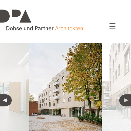
Projekte
alle Projekte
Wohnen
Bildung / Sport
Bauen im Bestand
Kultur und Kommunales
Studien / Wettbewerbe