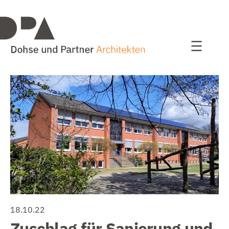
Projekte
alle Projekte
Wohnen
Bildung / Sport
Bauen im Bestand
Kultur und Kommunales
Studien / Wettbewerbe
18.10.22
Zuschlag für Sanierung und