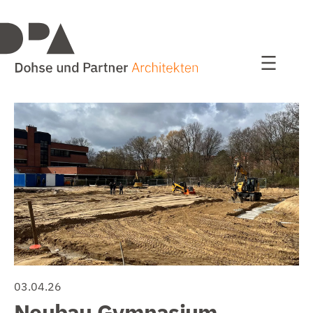
Projekte
alle Projekte
Wohnen
Bildung / Sport
Bauen im Bestand
Kultur und Kommunales
Studien / Wettbewerbe
03.04.26
Neubau Gymnasium