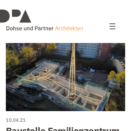
Projekte
alle Projekte
Wohnen
Bildung / Sport
Bauen im Bestand
Kultur und Kommunales
Studien / Wettbewerbe
10.04.21
Baustelle Familienzentrum