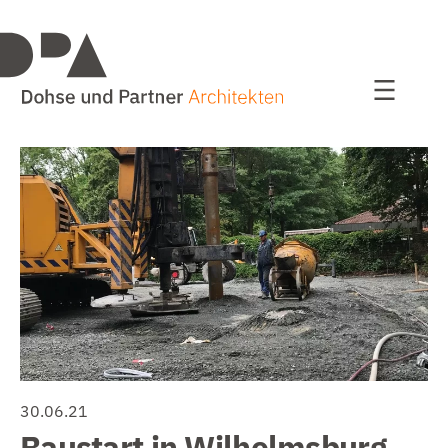
Projekte
alle Projekte
Wohnen
Bildung / Sport
Bauen im Bestand
Kultur und Kommunales
Studien / Wettbewerbe
30.06.21
Baustart in Wilhelmsburg